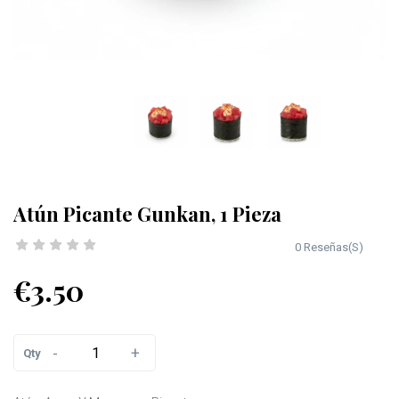
Atún Picante Gunkan, 1 Pieza
0 Reseñas(S)
€3.50
-
+
Qty