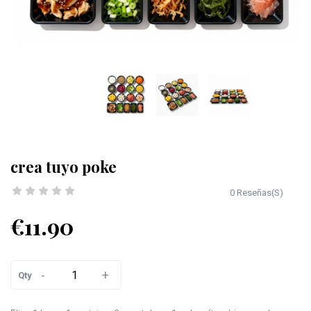
crea tuyo poke
0 Reseñas(S)
€11.90
-
+
Qty