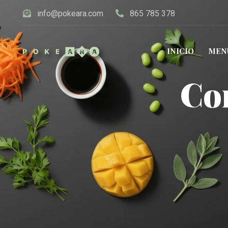
info@pokeara.com
865 785 378
INICIO
MEN
Co