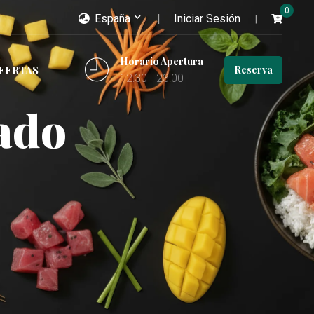
0
España
Iniciar Sesión
Horario Apertura
FERTAS
Reserva
12:30 - 23:00
ado