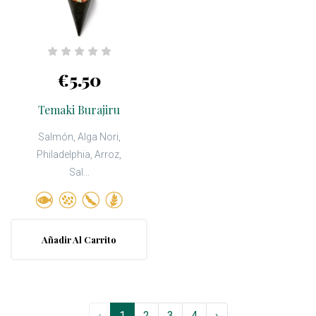
€5.50
Temaki Burajiru
Salmón, Alga Nori,
Philadelphia, Arroz,
Sal...
Añadir Al Carrito
‹
1
2
3
4
›