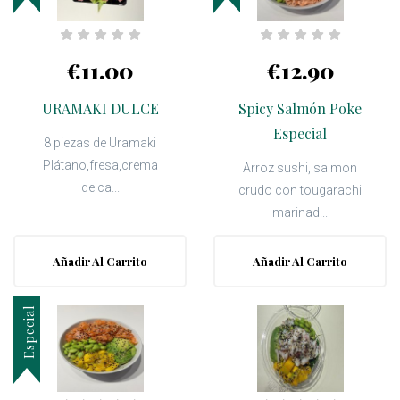
€11.00
€12.90
URAMAKI DULCE
Spicy Salmón Poke
Especial
8 piezas de Uramaki
Plátano,fresa,crema
Arroz sushi, salmon
de ca...
crudo con tougarachi
marinad...
Añadir Al Carrito
Añadir Al Carrito
Especial