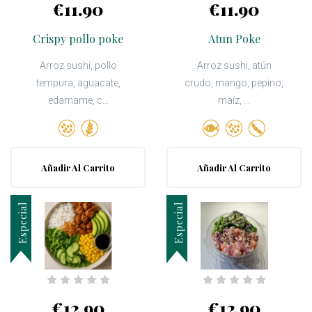
€11.90
€11.90
Crispy pollo poke
Atun Poke
Arroz sushi, pollo
Arroz sushi, atún
tempura, aguacate,
crudo, mango, pepino,
edamame, c...
maíz, ...
Añadir Al Carrito
Añadir Al Carrito
Especial
Especial
€12.90
€12.90